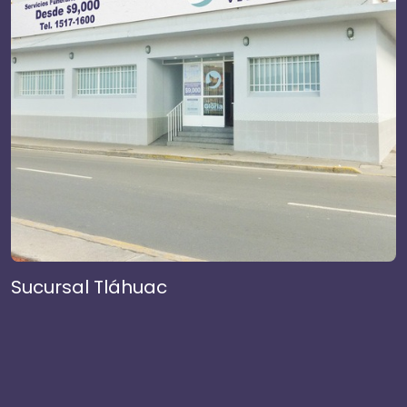
Sucursal Tláhuac
S